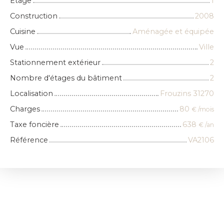
Étage
1
Construction
2008
Cuisine
Aménagée et équipée
Vue
Ville
Stationnement extérieur
2
Nombre d'étages du bâtiment
2
Localisation
Frouzins 31270
Charges
80
€ /mois
Taxe foncière
638
€ /an
Référence
VA2106