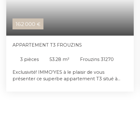
162 000
€
APPARTEMENT T3 FROUZINS
3
pièces
53.28
m²
Frouzins 31270
Exclusivité! IMMO'YES à le plaisir de vous
présenter ce superbe appartement T3 situé à
Frouzins. Cet appartement se compose d'une
entrée avec placard, une pièce de vie de 24m2,
une cuisine ouverte équipée donnant accès à une
terrasse couverte et un jardin intimiste. Coté nuit
vous retrouverez 2 chambres de 10m2 et 11m2
avec placards, une salle d'eau et un WC séparé.
Deux places de parkings privatives
accompagnent le logement. Vendu libre de toute
occupation. Retrouvez l'ensemble de nos offres