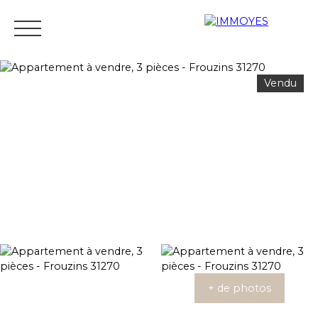
Vendu
Menu
Estimation
+ de photos