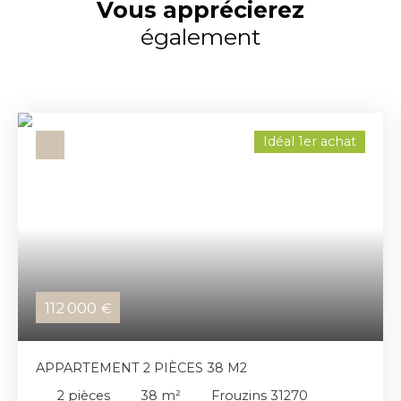
Vous apprécierez
également
Idéal 1er achat
112 000
€
APPARTEMENT 2 PIÈCES 38 M2
2
pièces
38
m²
Frouzins 31270