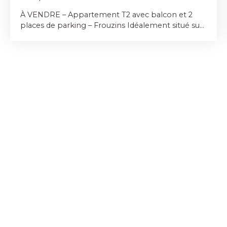
À VENDRE – Appartement T2 avec balcon et 2
places de parking – Frouzins Idéalement situé sur
la commune de Frouzins, à proximité immédiate
des commerces, des transports et de toutes les
commodités, venez découvrir ce T2 de 38 m²,
situé au 1er étage d'une résidence construite en
2011. L'appartement se compose d'une entrée,
d'une agréable pièce de vie lumineuse avec
cuisine aménagée, d'une chambre avec placard,
d'une salle de bains ainsi que d'un wc indépendant.
Vous profiterez également d'un balcon de 5,90
m² exposé Sud-Est ainsi que de deux places de
parking aériennes. Les + : Résidence récente (2011)
Appartement vendu libre de toute occupation
Proche des commerces, écoles et transports
Deux places de stationnement Clim réversible
Aucun travaux à prévoir Idéal pour un premier
achat ou un investissement locatif.