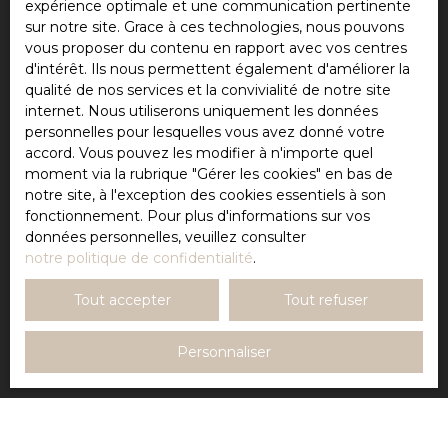
souhaitez pas faire l'objet de prospection
expérience optimale et une communication pertinente
commerciale par voie téléphonique, vous pouvez
sur notre site. Grace à ces technologies, nous pouvons
vous inscrire gratuitement sur la liste d'opposition
vous proposer du contenu en rapport avec vos centres
au démarchage téléphonique, prévu par l'article
d'intérêt. Ils nous permettent également d'améliorer la
L223-1 du code de la consommation, sur le site
qualité de nos services et la convivialité de notre site
Internet www.bloctel.gouv.fr ou par courrier
internet. Nous utiliserons uniquement les données
adressé à :
personnelles pour lesquelles vous avez donné votre
accord. Vous pouvez les modifier à n'importe quel
Société Worldline, Service Bloctel, CS 61311, 41013
moment via la rubrique ″Gérer les cookies″ en bas de
BLOIS CEDEX.
notre site, à l'exception des cookies essentiels à son
fonctionnement. Pour plus d'informations sur vos
Pour en savoir plus sur le traitement de vos
données personnelles, veuillez consulter
données personnelles, veuillez consulter notre
notre politique de confidentialité
.
politique de confidentialité
.
Tout accepter
Tout refuser
Recevoir des annonces
Personnaliser