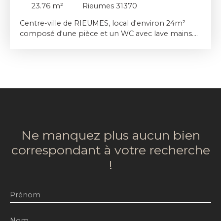
23.76
m²
Rieumes 31370
Centre-ville de RIEUMES, local d'environ 24m²
composé d'une pièce et un WC avec lave mains.
Chauffage individuel électrique. Libre de suite.
Loyer Hors charges : 374. 00 Euros Provisions sur
charges : 20. 00 Euros Honoraires de location :
628. 32 Euros
Ne manquez plus aucun bien
correspondant à votre recherche
!
Prénom
Nom