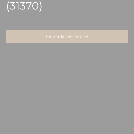
(31370)
Ouvrir la recherche
Type d'offre
Location
Type de bien
Fonds de commerce
Activités
Localisation
Rieumes (31370)
Loyer max (€/mois)